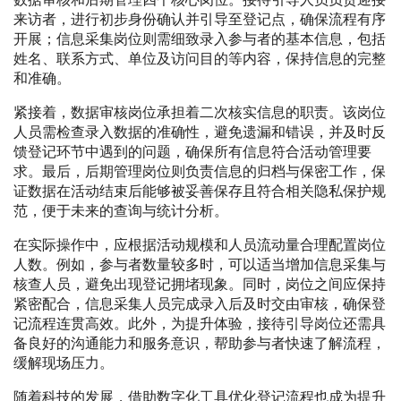
来访者，进行初步身份确认并引导至登记点，确保流程有序
开展；信息采集岗位则需细致录入参与者的基本信息，包括
姓名、联系方式、单位及访问目的等内容，保持信息的完整
和准确。
紧接着，数据审核岗位承担着二次核实信息的职责。该岗位
人员需检查录入数据的准确性，避免遗漏和错误，并及时反
馈登记环节中遇到的问题，确保所有信息符合活动管理要
求。最后，后期管理岗位则负责信息的归档与保密工作，保
证数据在活动结束后能够被妥善保存且符合相关隐私保护规
范，便于未来的查询与统计分析。
在实际操作中，应根据活动规模和人员流动量合理配置岗位
人数。例如，参与者数量较多时，可以适当增加信息采集与
核查人员，避免出现登记拥堵现象。同时，岗位之间应保持
紧密配合，信息采集人员完成录入后及时交由审核，确保登
记流程连贯高效。此外，为提升体验，接待引导岗位还需具
备良好的沟通能力和服务意识，帮助参与者快速了解流程，
缓解现场压力。
随着科技的发展，借助数字化工具优化登记流程也成为提升