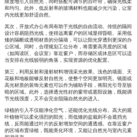
限度地引入自然光，同时搭配可调节的百叶帘，确保光线柔
和均匀。此外，低反射率的玻璃材料也能减少光污染，让室
内光线更加舒适自然。
其次，开放式办公布局有助于光线的自由流动。传统的隔间
设计容易阻挡光线，使得远离窗户的区域显得昏暗。采用低
矮的隔断或透明材质的分隔墙，可以让阳光穿透到更深的办
公区域。同时，合理规划工位分布，将需要高亮度的区域
（如阅读区、会议室）靠近窗户，而存储区或休息区可以适
当安排在光线较弱的角落，实现资源的优化配置。
第三，利用反射和漫射材料增强采光效果。浅色的墙面、天
花板和地板能够反射自然光，使整个空间更加明亮。镜面或
高光材质的装饰元素也可以作为辅助手段，将阳光引导至较
暗的区域。此外，选择透光性好的窗帘或遮阳设施，既能调
节光线强度，又不会完全阻隔自然光的进入。
绿植的引入不仅能净化空气，还能优化光线分布。高大的观
叶植物可以柔化强烈的阳光，而低矮的盆栽则不会遮挡光
线，反而能通过叶片的反射增加空间的通透感。在靠近窗户
的区域布置绿植，既能美化环境，又能让自然光与室内元素