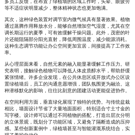
多员工反馈，在布置了绿植墙的区域工作时，头晕、眼疲劳
等不适症状明显减少，整体精神状态也更加饱满。
其次，这种绿色装置对调节室内微气候具有显著效果。植物
通过蒸腾作用释放水分，能够自然增加空气湿度，尤其在空
调长期运行的夏季，可有效缓解干燥问题。此外，茂密的叶
片还能阻隔部分阳光直射，降低周围温度，减少能源消耗。
这种生态调节功能让办公空间更加宜居，间接提高了工作效
率。
从心理层面来看，自然元素的融入能显著缓解工作压力。研
究表明，接触绿色植物可以降低人体皮质醇水平，帮助舒缓
紧张情绪。许多企业发现，在公共休息区或开放式办公区设
置绿植墙后，员工的沟通意愿增强，团队氛围更为融洽。这
种潜移默化的影响，往往比刻意的团建活动更能促进协作。
在空间利用方面，垂直绿化展现了独特的优势。与传统盆栽
相比，墙面设计节省了大量地面面积，特别适合寸土寸金的
写字楼。设计师可以通过不同植物的搭配，打造出层次分明
的立体景观，既划分了功能区域，又避免了隔断造成的压抑
感。某些创新案例中，绿植墙甚至与智能灌溉系统结合，实